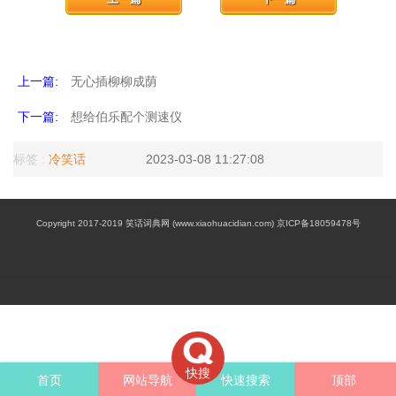
上一篇:
无心插柳柳成荫
下一篇:
想给伯乐配个测速仪
标签 :
冷笑话
2023-03-08 11:27:08
Copyright 2017-2019 笑话词典网 (www.xiaohuacidian.com) 京ICP备18059478号
快搜
首页
网站导航
快速搜索
顶部