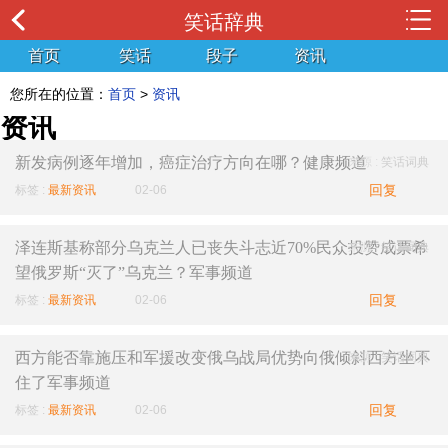
笑话辞典
首页
笑话
段子
资讯
您所在的位置：
首页
>
资讯
资讯
新发病例逐年增加，癌症治疗方向在哪？健康频道
来源 :
笑话词典
回复
标签 :
最新资讯
02-06
泽连斯基称部分乌克兰人已丧失斗志近70%民众投赞成票希
来源 :
笑话词典
望俄罗斯“灭了”乌克兰​？军事频道
回复
标签 :
最新资讯
02-06
西方能否靠施压和军援改变俄乌战局优势向俄倾斜西方坐不
来源 :
笑话词典
住了军事频道
回复
标签 :
最新资讯
02-06