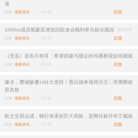
道
回复
标签 :
最新资讯
02-06
SHINee成员珉豪亚洲巡回歌迷会顺利举办娱乐频道
来源 :
笑话词典
回复
标签 :
最新资讯
02-06
《无名》后告片程耳：希望搭建与观众的沟通桥梁娱乐频道
来源 :
笑话词典
回复
标签 :
最新资讯
02-06
爆冷，费城惨遭14分大逆转！恩比德单场得分王，里弗斯难
来源 :
笑话词典
辞其咎
回复
标签 :
最新资讯
02-06
欧文交易达成，独行侠承担巨大风险，篮网目标并非丁威迪
来源 :
笑话词典
回复
标签 :
最新资讯
02-06