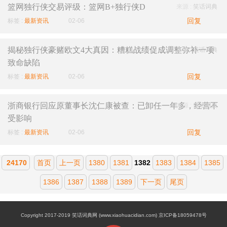
篮网独行侠交易评级：篮网B+独行侠D
来源 :
笑话词典
回复
标签 :
最新资讯
02-06
揭秘独行侠豪赌欧文4大真因：糟糕战绩促成调整弥补一项
来源 :
笑话词典
致命缺陷
回复
标签 :
最新资讯
02-06
浙商银行回应原董事长沈仁康被查：已卸任一年多，经营不
来源 :
笑话词典
受影响
回复
标签 :
最新资讯
02-06
24170
首页
上一页
1380
1381
1382
1383
1384
1385
1386
1387
1388
1389
下一页
尾页
Copyright 2017-2019 笑话词典网 (www.xiaohuacidian.com) 京ICP备18059478号