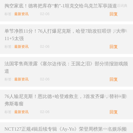
掏空家底！德将把库存“豹”-1坦克交给乌克兰军事频道
来源 :
笑话词典
回复
标签 :
最新资讯
02-06
单节净胜11分！76人打爆尼克斯，哈登7助攻狂喂饼，大帝
来源 :
笑话词典
11+5太强
回复
标签 :
最新资讯
02-06
法国零售商泄露《塞尔达传说：王国之泪》部分情报游戏频
来源 :
笑话词典
道
回复
标签 :
最新资讯
02-06
76人输尼克斯！恩比德+哈登难救主，3首发齐爆，替补+里
来源 :
笑话词典
弗斯毒瘤
回复
标签 :
最新资讯
02-06
NCT127正规4辑后续专辑《Ay-Yo》荣登周榜第一名娱乐频
来源 :
笑话词典