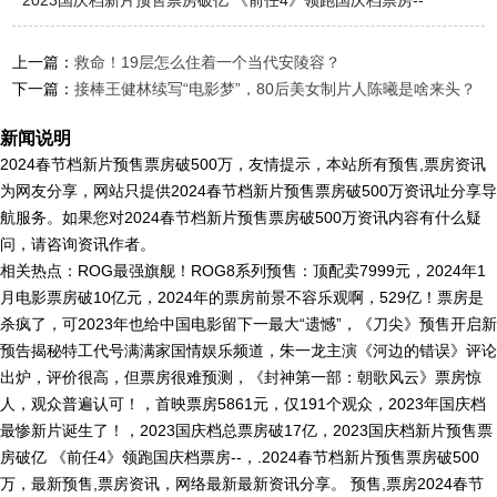
2023国庆档新片预售票房破亿 《前任4》领跑国庆档票房--
上一篇：
救命！19层怎么住着一个当代安陵容？
下一篇：
接棒王健林续写“电影梦”，80后美女制片人陈曦是啥来头？
新闻说明
2024春节档新片预售票房破500万，友情提示，本站所有预售,票房资讯
为网友分享，网站只提供2024春节档新片预售票房破500万资讯址分享导
航服务。如果您对2024春节档新片预售票房破500万资讯内容有什么疑
问，请咨询资讯作者。
相关热点：ROG最强旗舰！ROG8系列预售：顶配卖7999元，2024年1
月电影票房破10亿元，2024年的票房前景不容乐观啊，529亿！票房是
杀疯了，可2023年也给中国电影留下一最大“遗憾”，《刀尖》预售开启新
预告揭秘特工代号满满家国情娱乐频道，朱一龙主演《河边的错误》评论
出炉，评价很高，但票房很难预测，《封神第一部：朝歌风云》票房惊
人，观众普遍认可！，首映票房5861元，仅191个观众，2023年国庆档
最惨新片诞生了！，2023国庆档总票房破17亿，2023国庆档新片预售票
房破亿 《前任4》领跑国庆档票房--，.2024春节档新片预售票房破500
万，最新预售,票房资讯，网络最新最新资讯分享。 预售,票房2024春节