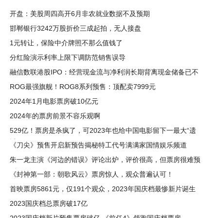
开盘：美股周四高开6月非农就业数据不及预期
邯郸银行3242万股折价三成起拍，无人接盘
1元转让，保险中介牌照不那么值钱了
分红险演示利率上限下调防范销售误导
融信数联港股IPO：经营现金流与净利润长期背离现金储备已不
足三百
ROG最强旗舰！ROG8系列预售：顶配卖7999元
2024年1月电影票房破10亿元
2024年的票房前景不容乐观啊
529亿！票房是杀疯了，可2023年也给中国电影留下一最大“遗
憾”
《刀尖》预售开启新预告揭秘特工代号满满家国情娱乐频道
朱一龙主演《河边的错误》评论出炉，评价很高，但票房很难预
测
《封神第一部：朝歌风云》票房惊人，观众普遍认可！
首映票房5861元，仅191个观众，2023年国庆档最惨新片诞生
了！
2023国庆档总票房破17亿