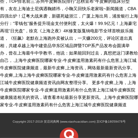
些，TOP排名前三:苏州牛皮癣医院排行“总榜宣布”牛皮癣的临床分型
有，友在上海迪士尼偶遇鞠婧祎，小鞠又回快乐老家啦~​新闻频道，CBA
四强出炉！辽粤大战来袭，新疆死磕浙江，广厦上海出局，浦发银行上海
分行：“零钱包”服务提升现金支付便利度，太火爆！99.9亿元！上海豪宅
再现“日光盘”，徐克《上海之夜》4K修复版戛纳电影节全球首映娱乐频
道，《狂飙》老默在上海跑外卖被认出，一天赚200元，评论区道出真
相，共建卓越上海中建壹品华东区域品牌暨TOP系产品发布会圆满举
办，曾在上海最牛中学教书，他说：如果能回到过去，真想把这门课教给
自己，.上海牛皮癣医院哪家专业-牛皮癣滥用激素药有什么危害上海江城
牛皮癣医院健康频道，最新牛皮癣,上海资讯，网络最新最新资讯分享。
牛皮癣,上海上海牛皮癣医院哪家专业-牛皮癣滥用激素药有什么危害上海
江城牛皮癣医院健康频道资讯由网友整理分享。 更多牛皮癣,上海，上海
牛皮癣医院哪家专业-牛皮癣滥用激素药有什么危害上海江城牛皮癣医院
健康频道相关的资讯，请查看本站最新分享更新资讯。上海牛皮癣医院哪
家专业-牛皮癣滥用激素药有什么危害上海江城牛皮癣医院健康频道
Copyright 2017-2019 笑话词典网 (www.xiaohuacidian.com) 京ICP备18059478号