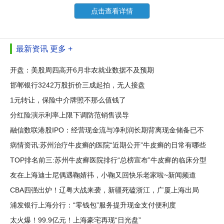
点击查看详情
最新资讯
更多 +
开盘：美股周四高开6月非农就业数据不及预期
邯郸银行3242万股折价三成起拍，无人接盘
1元转让，保险中介牌照不那么值钱了
分红险演示利率上限下调防范销售误导
融信数联港股IPO：经营现金流与净利润长期背离现金储备已不
足三百
病情资讯:苏州治疗牛皮癣的医院“近期公开”牛皮癣的日常有哪些
TOP排名前三:苏州牛皮癣医院排行“总榜宣布”牛皮癣的临床分型
有
友在上海迪士尼偶遇鞠婧祎，小鞠又回快乐老家啦~​新闻频道
CBA四强出炉！辽粤大战来袭，新疆死磕浙江，广厦上海出局
浦发银行上海分行：“零钱包”服务提升现金支付便利度
太火爆！99.9亿元！上海豪宅再现“日光盘”