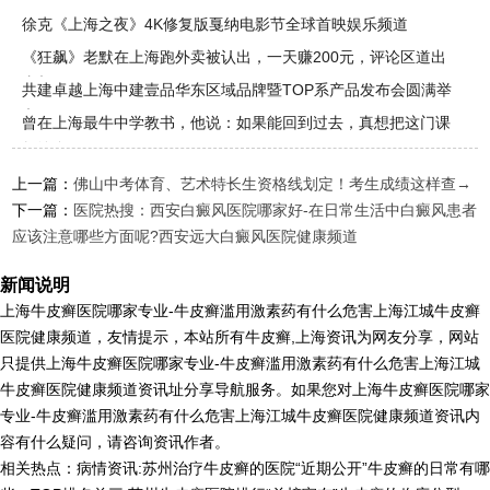
徐克《上海之夜》4K修复版戛纳电影节全球首映娱乐频道
《狂飙》老默在上海跑外卖被认出，一天赚200元，评论区道出
真相
共建卓越上海中建壹品华东区域品牌暨TOP系产品发布会圆满举
办
曾在上海最牛中学教书，他说：如果能回到过去，真想把这门课
教给自己
上一篇：
佛山中考体育、艺术特长生资格线划定！考生成绩这样查→
下一篇：
医院热搜：西安白癜风医院哪家好-在日常生活中白癜风患者
应该注意哪些方面呢?西安远大白癜风医院健康频道
新闻说明
上海牛皮癣医院哪家专业-牛皮癣滥用激素药有什么危害上海江城牛皮癣
医院健康频道，友情提示，本站所有牛皮癣,上海资讯为网友分享，网站
只提供上海牛皮癣医院哪家专业-牛皮癣滥用激素药有什么危害上海江城
牛皮癣医院健康频道资讯址分享导航服务。如果您对上海牛皮癣医院哪家
专业-牛皮癣滥用激素药有什么危害上海江城牛皮癣医院健康频道资讯内
容有什么疑问，请咨询资讯作者。
相关热点：病情资讯:苏州治疗牛皮癣的医院“近期公开”牛皮癣的日常有哪