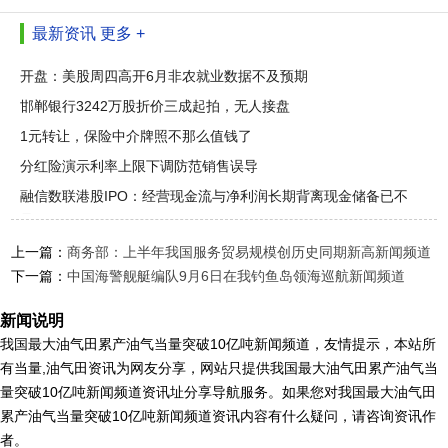
最新资讯
更多 +
开盘：美股周四高开6月非农就业数据不及预期
邯郸银行3242万股折价三成起拍，无人接盘
1元转让，保险中介牌照不那么值钱了
分红险演示利率上限下调防范销售误导
融信数联港股IPO：经营现金流与净利润长期背离现金储备已不
足三百
上一篇：
商务部：上半年我国服务贸易规模创历史同期新高新闻频道
下一篇：
中国海警舰艇编队9月6日在我钓鱼岛领海巡航新闻频道
新闻说明
我国最大油气田累产油气当量突破10亿吨新闻频道，友情提示，本站所
有当量,油气田资讯为网友分享，网站只提供我国最大油气田累产油气当
量突破10亿吨新闻频道资讯址分享导航服务。如果您对我国最大油气田
累产油气当量突破10亿吨新闻频道资讯内容有什么疑问，请咨询资讯作
者。