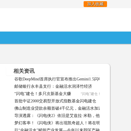
加入收藏
相关资讯
谷歌DeepMind首席执行官宣布推出Gemini1.5闪电模型
谷歌Dee
邮储银行永丰县支行：金融活水润泽竹经济
邮储银行永丰县支行：金
“闪电”建仓！多只次新基金大赚
“闪电”建仓！多只次新基金大赚 2024-0
首批中证2000交易型开放式指数基金闪电建仓
首批中证2000交易
佛山制造业贷款余额首破4千亿元，金融活水加速流向制造业
导演透露：《闪电侠2》依旧是艾兹拉·米勒，他不可替代！
02:50:51
梦幻客串！《闪电侠》将出现凯奇超人！将在明天举行试映会
16:40:47
引“金融活水”赋能产业发展—今年以来我区产融对接工作成效显
30 12:42:49