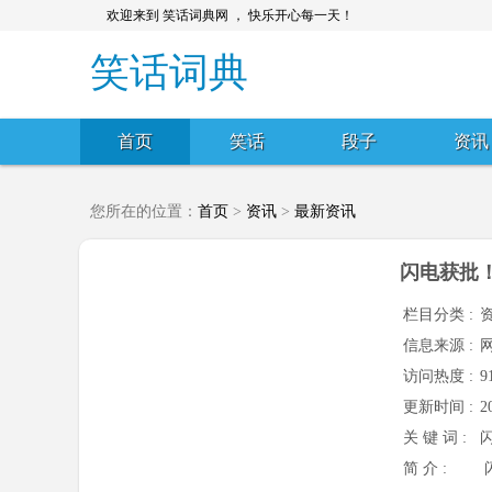
欢迎来到 笑话词典网 ， 快乐开心每一天！
笑话词典
首页
笑话
段子
资讯
您所在的位置：
首页
>
资讯
>
最新资讯
闪电获批
栏目分类 :
信息来源 :
访问热度 :
9
更新时间 :
2
关 键 词 :
简 介 :