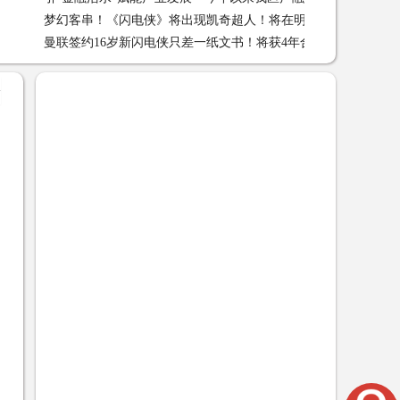
梦幻客串！《闪电侠》将出现凯奇超人！将在明天举行试映会
2023-04-30 11:47:32
曼联签约16岁新闪电侠只差一纸文书！将获4年合同，补强青训
30 11:17:48
线 2023-02-17 11:38:15
+