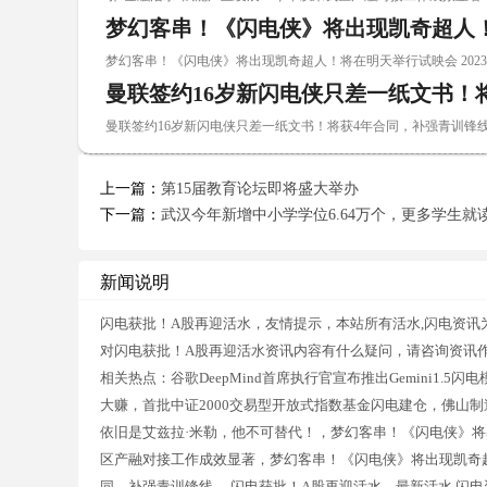
梦幻客串！《闪电侠》将出现凯奇超人
梦幻客串！《闪电侠》将出现凯奇超人！将在明天举行试映会 2023-04-30
曼联签约16岁新闪电侠只差一纸文书！
曼联签约16岁新闪电侠只差一纸文书！将获4年合同，补强青训锋线 2023-02
上一篇：
第15届教育论坛即将盛大举办
下一篇：
武汉今年新增中小学学位6.64万个，更多学生就
新闻说明
闪电获批！A股再迎活水，友情提示，本站所有活水,闪电资讯
对闪电获批！A股再迎活水资讯内容有什么疑问，请咨询资讯
相关热点：谷歌DeepMind首席执行官宣布推出Gemini1
大赚，首批中证2000交易型开放式指数基金闪电建仓，佛山
依旧是艾兹拉·米勒，他不可替代！，梦幻客串！《闪电侠》将
区产融对接工作成效显著，梦幻客串！《闪电侠》将出现凯奇超
同，补强青训锋线，.闪电获批！A股再迎活水，最新活水,闪电