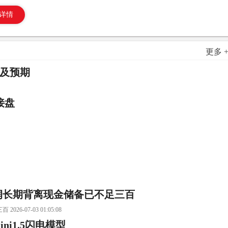
详情
更多 
不及预期
接盘
润长期背离现金储备已不足三百
07-03 01:05:08
ni1.5闪电模型