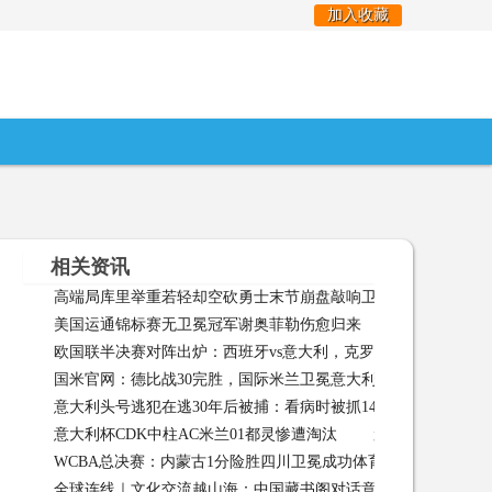
加入收藏
相关资讯
高端局库里举重若轻却空砍勇士末节崩盘敲响卫冕警钟
高端局
美国运通锦标赛无卫冕冠军谢奥菲勒伤愈归来
美国运通锦标赛无卫冕
欧国联半决赛对阵出炉：西班牙vs意大利，克罗地亚vs荷兰
国米官网：德比战30完胜，国际米兰卫冕意大利超级杯冠军！
13:25:03
意大利头号逃犯在逃30年后被捕：看病时被抓14岁起开始犯罪
19 11:02:54
意大利杯CDK中柱AC米兰01都灵惨遭淘汰
意大利杯CDK中柱AC米兰
17 16:52:39
WCBA总决赛：内蒙古1分险胜四川卫冕成功体育频道
WCBA
全球连线｜文化交流越山海：中国藏书阁对话意大利古老图书馆