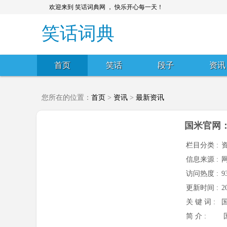
欢迎来到 笑话词典网 ， 快乐开心每一天！
笑话词典
首页
笑话
段子
资讯
您所在的位置：
首页
>
资讯
>
最新资讯
国米官网
栏目分类 :
信息来源 :
访问热度 :
9
更新时间 :
2
关 键 词 :
简 介 :