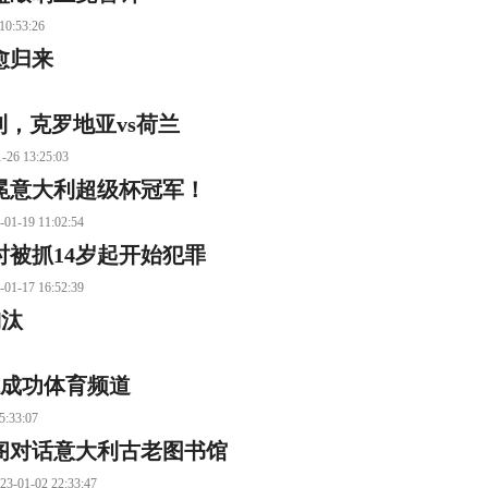
53:26
愈归来
，克罗地亚vs荷兰
13:25:03
冕意大利超级杯冠军！
 11:02:54
时被抓14岁起开始犯罪
 16:52:39
淘汰
冕成功体育频道
33:07
阁对话意大利古老图书馆
2 22:33:47