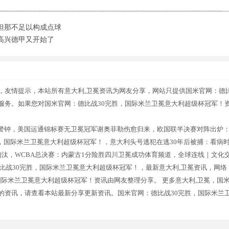
但那不足以构成点球
高兴德甲又开始了
，友情提示，本站所有意大利,卫冕资讯为网友分享，网站只提供国米官网：德
服务。如果您对国米官网：德比战30完胜，国际米兰卫冕意大利超级杯冠军！
警钟，美国运通锦标赛无卫冕冠军谢奥菲勒伤愈归来，欧国联半决赛对阵出炉
胜，国际米兰卫冕意大利超级杯冠军！，意大利头号逃犯在逃30年后被捕：看病
遭淘汰，WCBA总决赛：内蒙古1分险胜四川卫冕成功体育频道，全球连线｜文化
比战30完胜，国际米兰卫冕意大利超级杯冠军！，最新意大利,卫冕资讯，网络
国际米兰卫冕意大利超级杯冠军！资讯由网友整理分享。 更多意大利,卫冕，国
的资讯，请查看本站最新分享更新资讯。国米官网：德比战30完胜，国际米兰