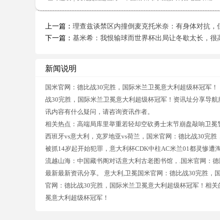
上一篇：
理查兹谈禁区内撞倒麦克托米奈：有身体对抗，
下一篇：
基米希：我恨输球而世界杯出局让冬歇太长，很
新闻说明
国米官网：德比战30完胜，国际米兰卫冕意大利超级杯冠军！
战30完胜，国际米兰卫冕意大利超级杯冠军！资讯址分享导航
讯内容有什么疑问，请咨询资讯作者。
相关热点：高端局库里举重若轻却空砍勇士末节崩盘敲响卫冕
西班牙vs意大利，克罗地亚vs荷兰，国米官网：德比战30完
被抓14岁起开始犯罪，意大利杯CDK中柱AC米兰01都灵惨
流越山海：中国藏书阁对话意大利古老图书馆，.国米官网：德
最新最新资讯分享。 意大利,卫冕国米官网：德比战30完胜，
官网：德比战30完胜，国际米兰卫冕意大利超级杯冠军！相关
冕意大利超级杯冠军！