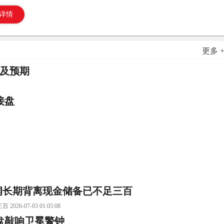
详情
更多 
不及预期
接盘
润长期背离现金储备已不足三百
07-03 01:05:08
盘敲响卫冕警钟