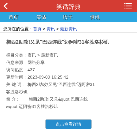
笑话辞典
首页
笑话
段子
资讯
您所在的位置：
首页
>
资讯
>
最新资讯
梅西2助攻!又见"巴西连线"迈阿密31客胜洛杉矶
栏目分类 :
资讯 > 最新资讯
信息来源 :
网络分享
访问热度 :
437
更新时间 :
2023-09-09 16:25:42
关 键 词 :
梅西2助攻!又见"巴西连线"迈阿密31
客胜洛杉矶
简 介 :
梅西2助攻!又见&quot;巴西连线
&quot;迈阿密31客胜洛杉矶
点击查看详情