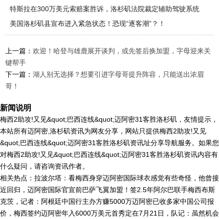
特斯拉在300万美元索赔案胜诉，洛杉矶法院裁定辅助驾驶系统
Autopil
美国洛杉矶县宣布进入紧急状态！恐现“逐客潮”？！
上一篇：
欢迎！哈登与雄鹿展开谈判，或先签后换加盟，字母迎来关
键帮手
下一篇：
湖人别无选择？想要引进字母哥提升阵容，只能送出浓眉
哥！
新闻说明
梅西2助攻!又见&quot;巴西连线&quot;迈阿密31客胜洛杉矶，友情提示，
本站所有迈阿密,洛杉矶资讯为网友分享，网站只提供梅西2助攻!又见
&quot;巴西连线&quot;迈阿密31客胜洛杉矶资讯址分享导航服务。如果您
对梅西2助攻!又见&quot;巴西连线&quot;迈阿密31客胜洛杉矶资讯内容有
什么疑问，请咨询资讯作者。
相关热点：拉波尔塔：看梅西身穿迈阿密国际球衣感觉有些奇怪，他曾接
近回归，迈阿密国际官宣前巴萨飞翼加盟！签2.5年阿尔巴联手梅西布斯
克茨，记者：阿根廷中国行主办方赚5000万迈阿密已收多家中国公司报
价，梅西签约迈阿密年入6000万美元首秀定在7月21日，队记：虽然机会