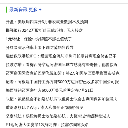
最新资讯
更多 +
开盘：美股周四高开6月非农就业数据不及预期
邯郸银行3242万股折价三成起拍，无人接盘
1元转让，保险中介牌照不那么值钱了
分红险演示利率上限下调防范销售误导
融信数联港股IPO：经营现金流与净利润长期背离现金储备已不
足三百
拉波尔塔：看梅西身穿迈阿密国际球衣感觉有些奇怪，他曾接近
回归
迈阿密国际官宣前巴萨飞翼加盟！签2.5年阿尔巴联手梅西布斯克
茨
记者：阿根廷中国行主办方赚5000万迈阿密已收多家中国公司报
价
梅西签约迈阿密年入6000万美元首秀定在7月21日
队记：虽然机会不如洛杉矶两队但勇士队会去询问保罗加盟意向
重返洛杉矶？Woj：湖人和快船正“觊觎”保罗
坚定想法！杨毅称勇士攻陷洛杉矶，力挺43史诗级翻盘湖人
F1迈阿密大奖赛第1次练习赛：拉塞尔圈速头名