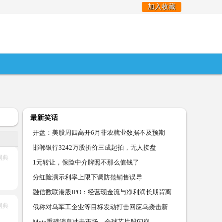
加入收藏
最新笑话
开盘：美股周四高开6月非农就业数据不及预期
邯郸银行3242万股折价三成起拍，无人接盘
词典
1元转让，保险中介牌照不那么值钱了
分红险演示利率上限下调防范销售误导
融信数联港股IPO：经营现金流与净利润长期背离
词典
现金储备
俄称对乌军工企业等目标发动打击回应乌袭击新
闻频道
Meta重磅消息冲击市场，全球芯片股闪崩