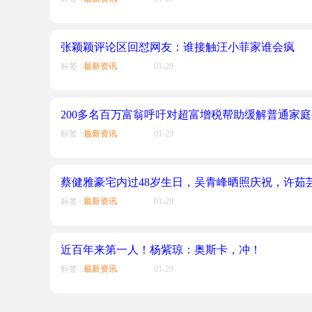
张颖颖评论区回怼网友：谁接触汪小菲家谁会疯
标签 :
最新资讯
01-29
200多名百万富翁呼吁对超富增税帮助缓解普通家
标签 :
最新资讯
01-29
蔡健雅豪宅内过48岁生日，吴青峰晒照庆祝，许茹
标签 :
最新资讯
01-29
近百年来第一人！杨紫琼：奥斯卡，冲！
标签 :
最新资讯
01-29