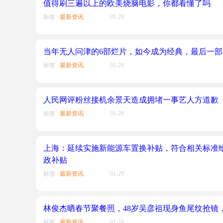
值得刷三遍以上的欧美烧脑电影，你都看懂了吗
标签 :
最新资讯
01-29
当年无人问津的6部烂片，如今成为经典，最后一
标签 :
最新资讯
01-29
人民网评粉丝接机余景天造成拥堵一事艺人方道歉
标签 :
最新资讯
01-29
上海：延续实施新能源车置换补贴，符合相关标准给予
政补贴
标签 :
最新资讯
01-29
林俊杰晒春节聚餐照，48岁吴彦祖现身鱼尾纹抢镜
标签 :
最新资讯
01-29