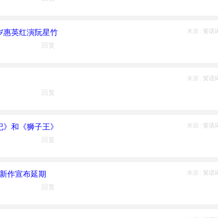
来源 :
笑话
岁惠英红演阮星竹
回复
来源 :
笑话
回复
来源 :
笑话
纪》和《狮子王》
回复
来源 :
笑话
威新作宣布延期
回复