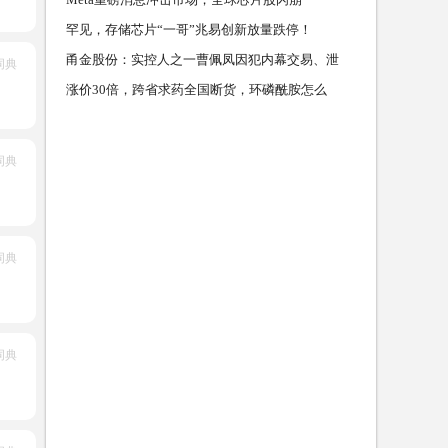
罕见，存储芯片“一哥”兆易创新放量跌停！
甬金股份：实控人之一曹佩凤因犯内幕交易、泄
词典
露内幕信息
涨价30倍，跨省求药全国断货，环磷酰胺怎么
了？
词典
词典
词典