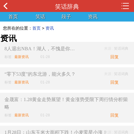
笑话辞典
首页
笑话
段子
资讯
您所在的位置：
首页
>
资讯
资讯
8人退出NBA！湖人，不愧是你…
来源 :
笑话词典
回复
标签 :
最新资讯
01-28
“零下53度”的东北游，能火多久？
来源 :
笑话词典
回复
标签 :
最新资讯
01-28
金晟富：1.28黄金走势展望！黄金涨势受限下周行情分析策
来源 :
笑话词典
略
回复
标签 :
最新资讯
01-28
1月28日：山东玉米大面积下跌！小麦零星小涨！
来源 :
笑话词典