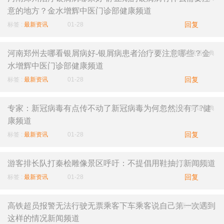
意的地方？金水增辉中医门诊部健康频道
回复
标签 :
最新资讯
01-28
河南郑州去哪看银屑病好-银屑病患者治疗要注意哪些？金
来源 :
笑话词典
水增辉中医门诊部健康频道
回复
标签 :
最新资讯
01-28
专家：新冠病毒有点传不动了新冠病毒为何忽然没有了?健
来源 :
笑话词典
康频道
回复
标签 :
最新资讯
01-28
游客排长队打秦桧雕像景区呼吁：不提倡用鞋抽打新闻频道
来源 :
笑话词典
回复
标签 :
最新资讯
01-28
高铁超员报警无法行驶无票乘客下车乘客说自己第一次遇到
来源 :
笑话词典
这样的情况新闻频道