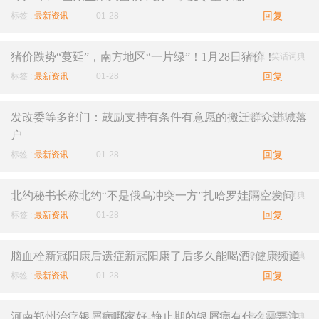
回复
标签 :
最新资讯
01-28
猪价跌势“蔓延”，南方地区“一片绿”！1月28日猪价！
来源 :
笑话词典
回复
标签 :
最新资讯
01-28
发改委等多部门：鼓励支持有条件有意愿的搬迁群众进城落
来源 :
笑话词典
户
回复
标签 :
最新资讯
01-28
北约秘书长称北约“不是俄乌冲突一方”扎哈罗娃隔空发问
来源 :
笑话词典
回复
标签 :
最新资讯
01-28
脑血栓新冠阳康后遗症新冠阳康了后多久能喝酒?健康频道
来源 :
笑话词典
回复
标签 :
最新资讯
01-28
河南郑州治疗银屑病哪家好-静止期的银屑病有什么需要注
来源 :
笑话词典