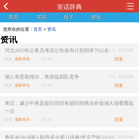
笑话辞典
首页
笑话
段子
资讯
您所在的位置：
首页
>
资讯
资讯
河北2023年公务员考试公告发布计划招录7922名
来源 :
笑话词典
回复
标签 :
最新资讯
01-29
湖人有意勒维尔，将面临四队竞争
来源 :
笑话词典
回复
标签 :
最新资讯
01-29
美记：威少不再是超巨但仍有超巨的商业价值湖人很看重这
来源 :
笑话词典
一点
回复
标签 :
最新资讯
01-29
詹皇48+8+9湖人险胜送火箭11连败!申京空砍33+15
来源 :
笑话词典