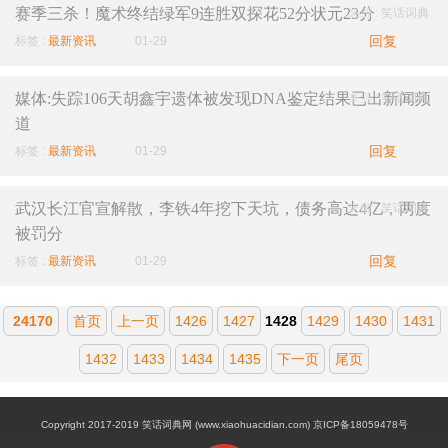
赛季三杀！魔术终结绿军9连胜双探花52分状元23分
来源 :
笑话词典
回复
标签 :
最新资讯
01-29
媒体:失踪106天胡鑫宇遗体被发现DNA鉴定结果已出新闻频
来源 :
笑话词典
道
回复
标签 :
最新资讯
01-29
武汉长江官宣解散，李铁4年挖下天坑，债务高达4亿，两度
来源 :
笑话词典
被罚分
回复
标签 :
最新资讯
01-29
24170
首页
上一页
1426
1427
1428
1429
1430
1431
1432
1433
1434
1435
下一页
尾页
Copyright 2017-2019 笑话词典网 (www.xiaohuacidian.com) 京ICP备18059478号