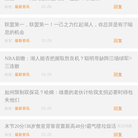
回复
标签 :
最新资讯
01-29
联盟第一，联盟第一！一己之力扛起湖人，你总算是有了喘
来源 :
笑话词典
息的机会
回复
标签 :
最新资讯
01-29
NBA前瞻：湖人能否把握取胜良机？聪明哥缺阵三场绿军
来源 :
笑话词典
三连败
回复
标签 :
最新资讯
01-29
如何限制双探花？哈姆：雄鹿的老伙计给我支招必要时得包
来源 :
笑话词典
夹他们
回复
标签 :
最新资讯
01-29
末节20分!38岁詹皇背靠背轰新高48分!霸气喷垃圾话
来源 :
笑话词典
回复
标签 :
最新资讯
01-29