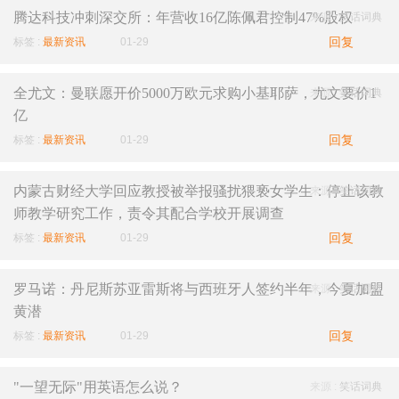
腾达科技冲刺深交所：年营收16亿陈佩君控制47%股权
来源 :
笑话词典
回复
标签 :
最新资讯
01-29
全尤文：曼联愿开价5000万欧元求购小基耶萨，尤文要价1
来源 :
笑话词典
亿
回复
标签 :
最新资讯
01-29
内蒙古财经大学回应教授被举报骚扰猥亵女学生：停止该教
来源 :
笑话词典
师教学研究工作，责令其配合学校开展调查
回复
标签 :
最新资讯
01-29
罗马诺：丹尼斯苏亚雷斯将与西班牙人签约半年，今夏加盟
来源 :
笑话词典
黄潜
回复
标签 :
最新资讯
01-29
"一望无际"用英语怎么说？
来源 :
笑话词典