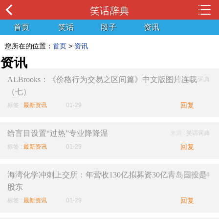
笑话辞典
首页
笑话
段子
资讯
您所在的位置：
首页
>
资讯
资讯
ALBrooks：《价格行为交易之区间篇》中文版图片连载
来源 :
笑话词典
（七）
回复
标签 :
最新资讯
01-29
给盲目设置“过热”专业降降温
来源 :
笑话词典
回复
标签 :
最新资讯
01-29
海湾化学冲刺上交所：年营收130亿拟募资30亿青岛国投是
来源 :
笑话词典
股东
回复
标签 :
最新资讯
01-29